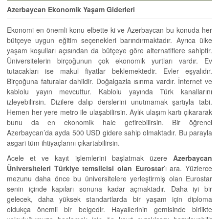
Azerbaycan Ekonomik Yaşam Giderleri
Ekonomi en önemli konu elbette ki ve Azerbaycan bu konuda her
bütçeye uygun eğitim seçenekleri barındırmaktadır. Ayrıca ülke
yaşam koşulları açısından da bütçeye göre alternatiflere sahiptir.
Üniversitelerin birçoğunun çok ekonomik yurtları vardır. Ev
tutacakları ise makul fiyatlar beklemektedir. Evler eşyalıdır.
Birçoğuna faturalar dahildir. Doğalgazla ısınma vardır. İnternet ve
kablolu yayın mevcuttur. Kablolu yayında Türk kanallarını
izleyebilirsin. Dizilere dalıp derslerini unutmamak şartıyla tabi.
Hemen her yere metro ile ulaşabilirsin. Aylık ulaşım kartı çıkararak
bunu da en ekonomik hale getirebilirsin. Bir öğrenci
Azerbaycan’da ayda 500 USD gidere sahip olmaktadır. Bu parayla
asgari tüm ihtiyaçlarını çıkartabilirsin.
Acele et ve kayıt işlemlerini başlatmak üzere
Azerbaycan
Üniversiteleri Türkiye temsilcisi olan Eurostar
’ı ara. Yüzlerce
mezunu daha önce bu üniversitelere yerleştirmiş olan Eurostar
senin içinde kapıları sonuna kadar açmaktadır. Daha iyi bir
gelecek, daha yüksek standartlarda bir yaşam için diploma
oldukça önemli bir belgedir. Hayallerinin gemisinde birlikte