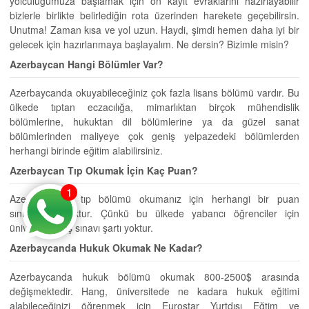
yolculuğumuza başlamak için ön kayıt evraklarını hazırlayabilir
bizlerle birlikte belirlediğin rota üzerinden harekete geçebilirsin.
Unutma! Zaman kısa ve yol uzun. Haydi, şimdi hemen daha iyi bir
gelecek için hazırlanmaya başlayalım. Ne dersin? Bizimle misin?
Azerbaycan Hangi Bölümler Var?
Azerbaycanda okuyabileceğiniz çok fazla lisans bölümü vardır. Bu
ülkede tıptan eczacılığa, mimarlıktan birçok mühendislik
bölümlerine, hukuktan dil bölümlerine ya da güzel sanat
bölümlerinden maliyeye çok geniş yelpazedeki bölümlerden
herhangi birinde eğitim alabilirsiniz.
Azerbaycan Tıp Okumak İçin Kaç Puan?
1
Azerbaycanda tıp bölümü okumanız için herhangi bir puan
sınırlaması yoktur. Çünkü bu ülkede yabancı öğrenciler için
üniversite giriş sınavı şartı yoktur.
Azerbaycanda Hukuk Okumak Ne Kadar?
Azerbaycanda hukuk bölümü okumak 800-2500$ arasında
değişmektedir. Hang, üniversitede ne kadara hukuk eğitimi
alabileceğinizi öğrenmek için Eurostar Yurtdışı Eğtim ve