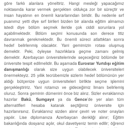
göre farklı alanlara yöneltiriz. Hangi mesleği yapacağımız
noktasında karar vermek gerçekten oldukça zor bir süreçtir ve
insan hayatının en önemli kararlarından biridir. Bu nedenle sırf
puanımız yetti diye sırf birileri bizden bir alanda eğitim almamızı
istedi diye bölüm seçmek ileride çok ciddi sorunlara yol
açabilmektedir. Bölüm seçimi konusunda son derece titiz
davranmak gerekmektedir. Bu önemli süreci atlattıktan sonra
hedef belirlenmiş olacaktır. Yani gemimizin rotası oluşmuş
demektir. Peki, öyleyse hazırlıklara geçme zamanı gelmiş
demektir. Azerbaycan üniversitelerinde seçeceğiniz bölümde bir
üniversite tespit edilmelidir. Bu aşamada
Eurostar Yurtdışı eğitim
danışmanlığı
olarak size uygun olabilecek üniversiteleri
önermekteyiz. 25 yıllık tecrübemizle sizlerin hedef bölümünün yer
aldığı bütçenize uygun üniversiteleri birlikte seçme işlemini
gerçekleştiririz. Yani rotamızı ve gideceğimiz limanı belirlemiş
oluruz. Sonra geminin dümenini önce biz alırız. Sizler evraklarınızı
hazırlar
Bakü
,
Sumgayıt
ya da
Gence
’de yer alan tüm
alternatifleri hesaba katarak seçtiğimiz üniversite için
hazırlanırsınız. Evraklarınız sizden alınır çeviri ve noter onayları
yapılır. Lise diplomanıza Azerbaycan denkliği alınır; Eğitim
bakanlığında dosyanız açılır, okul davetiyeniz temin edilir; öğrenci