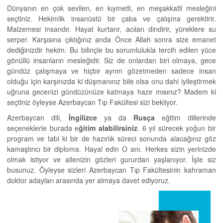
Dünyanın en çok sevilen, en kıymetli, en meşakkatli mesleğini
seçtiniz. Hekimlik insanüstü bir çaba ve çalışma gerektirir.
Malzemesi insandır. Hayat kurtarır, acıları dindirir, yüreklere su
serper. Karşısına çıktığınız anda Önce Allah sonra size emanet
dediğinizdir hekim. Bu bilinçle bu sorumlulukla tercih edilen yüce
gönüllü insanların mesleğidir. Siz de onlardan biri olmaya, gece
gündüz çalışmaya ve hiçbir ayrım gözetmeden sadece insan
olduğu için karşınızda ki düşmanınız bile olsa onu dahi iyileştirmek
uğruna gecenizi gündüzünüze katmaya hazır mısınız? Madem ki
seçtiniz öyleyse Azerbaycan Tıp Fakültesi sizi bekliyor.
Azerbaycan dili,
İngilizce
ya da
Rusça
eğitim dillerinde
seçeneklerle burada e
ğitim alabilirsiniz
. 6 yıl sürecek yoğun bir
program ve tabi ki bir de hazırlık süreci sonunda alacağınız göz
kamaştırıcı bir diploma. Hayal edin O anı. Herkes sizin yerinizde
olmak istiyor ve ailenizin gözleri gururdan yaşlanıyor. İşte siz
busunuz. Öyleyse sizleri Azerbaycan Tıp Fakültesinin kahraman
doktor adayları arasında yer almaya davet ediyoruz.