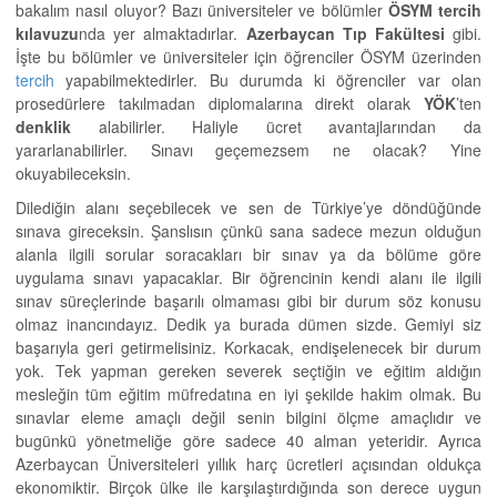
bakalım nasıl oluyor? Bazı üniversiteler ve bölümler
ÖSYM tercih
kılavuzu
nda yer almaktadırlar.
Azerbaycan Tıp Fakültesi
gibi.
İşte bu bölümler ve üniversiteler için öğrenciler ÖSYM üzerinden
tercih
yapabilmektedirler. Bu durumda ki öğrenciler var olan
prosedürlere takılmadan diplomalarına direkt olarak
YÖK
’ten
denklik
alabilirler. Haliyle ücret avantajlarından da
yararlanabilirler. Sınavı geçemezsem ne olacak? Yine
okuyabileceksin.
Dilediğin alanı seçebilecek ve sen de Türkiye’ye döndüğünde
sınava gireceksin. Şanslısın çünkü sana sadece mezun olduğun
alanla ilgili sorular soracakları bir sınav ya da bölüme göre
uygulama sınavı yapacaklar. Bir öğrencinin kendi alanı ile ilgili
sınav süreçlerinde başarılı olmaması gibi bir durum söz konusu
olmaz inancındayız. Dedik ya burada dümen sizde. Gemiyi siz
başarıyla geri getirmelisiniz. Korkacak, endişelenecek bir durum
yok. Tek yapman gereken severek seçtiğin ve eğitim aldığın
mesleğin tüm eğitim müfredatına en iyi şekilde hakim olmak. Bu
sınavlar eleme amaçlı değil senin bilgini ölçme amaçlıdır ve
bugünkü yönetmeliğe göre sadece 40 alman yeteridir. Ayrıca
Azerbaycan Üniversiteleri yıllık harç ücretleri açısından oldukça
ekonomiktir. Birçok ülke ile karşılaştırdığında son derece uygun