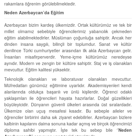
rakamlara öğrenim görülebilmektedir.
Neden Azerbaycan’da Eğitim
Azerbaycan bizim kardeş ülkemizdir. Ortak kültürümüz ve tek bir
millet olmamız sebebiyle öğrencilerimiz yabancılık çekmeden
eğitim alabilmektedirler. Müslüman çoğunluğa sahiptir. Ancak her
dinden insana saygılı, bilinçli bir toplumdur. Sanat ve kültür
denilince Türki cumhuriyetler arasından ilk akla Azerbaycan gelir.
İnsanları misafirperverdir. Yeme-içme kültürümüz neredeyse
aynıdır. Modern ve zengin bir kültüre sahiptir. Staj ve iş olanakları
mevcuttur. Eğitim kalitesi yüksektir.
Teknolojik olanakları ve laboratuvar olanakları mevcuttur.
Müfredatları günümüz eğitimine uyarlıdır. Akademisyenleri kendi
alanlarında oldukça başarılı ve ünlü kişilerdir. Öğrenci odaklı
yaklaşımları ile öğrencileri hayata hazırlarlar. Doğal güzellikleri
büyüleyicidir. Dünyanın güvenli ülkeleri arasında üst sıralardadır.
Ülkemize olan uçuş mesafesi kısadır. Bu sebeple aileler ve
öğrenciler birbirini daha sık ziyaret edebilirler. Azerbaycan bizlere
kalbinin kapılarını daima sonuna kadar açmış ve birçok öğrencimizi
diploma sahibi yapmıştır. İşte tek bu sebep bile ‘’
Neden