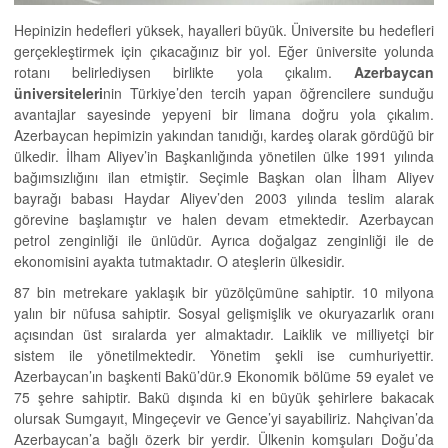
Hepinizin hedefleri yüksek, hayalleri büyük. Üniversite bu hedefleri
gerçekleştirmek için çıkacağınız bir yol. Eğer üniversite yolunda
rotanı belirlediysen birlikte yola çıkalım.
Azerbaycan
üniversiteleri
nin Türkiye’den tercih yapan öğrencilere sunduğu
avantajlar sayesinde yepyeni bir limana doğru yola çıkalım.
Azerbaycan hepimizin yakından tanıdığı, kardeş olarak gördüğü bir
ülkedir. İlham Aliyev’in Başkanlığında yönetilen ülke 1991 yılında
bağımsızlığını ilan etmiştir. Seçimle Başkan olan İlham Aliyev
bayrağı babası Haydar Aliyev’den 2003 yılında teslim alarak
görevine başlamıştır ve halen devam etmektedir. Azerbaycan
petrol zenginliği ile ünlüdür. Ayrıca doğalgaz zenginliği ile de
ekonomisini ayakta tutmaktadır. O ateşlerin ülkesidir.
87 bin metrekare yaklaşık bir yüzölçümüne sahiptir. 10 milyona
yalın bir nüfusa sahiptir. Sosyal gelişmişlik ve okuryazarlık oranı
açısından üst sıralarda yer almaktadır. Laiklik ve milliyetçi bir
sistem ile yönetilmektedir. Yönetim şekli ise cumhuriyettir.
Azerbaycan’ın başkenti Bakü’dür.9 Ekonomik bölüme 59 eyalet ve
75 şehre sahiptir. Bakü dışında ki en büyük şehirlere bakacak
olursak Sumgayıt, Mingeçevir ve Gence’yi sayabiliriz. Nahçivan’da
Azerbaycan’a bağlı özerk bir yerdir. Ülkenin komşuları Doğu’da