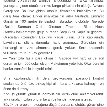
İstanbul Aksaray’da Emniyet Müdürlüğü’nün arka tarafında,
yurtdışına giden otobüslerin ve kargo şirketlerinin olduğu Avrupa
Garajı’nda Baku’ye giden otobüs firmalarını bulabilirsiniz. Bu
garaj tam olarak Ender mağazasının arka tarafında Emniyet
Garajı’nın 100 metre ilerisindedir. Buradaki otobüsler Gerede
(Bolu) – Samsun – Ordu – Giresun – Trabzon – Rize – Hopa
(Artvin) istikametiyle gelip buradan Sarp Sınır Kapısı’nı geçerek
Gürcistan üzerinden Baku’ye kadar ulaşır. Sınır kapılarında
bavullarınız istisna durumlar hariç aranmaz. Gürcistan için
herhangi bir vize almanıza gerek yoktur. Sınır kapısında
vurulacak mühür 3 ay geçerlidir.
— Yanınızda fazla para olmasın. Sadece yol harçlığı ve acil
durumlar için 500 dolar olsun. Maksimum yeterlidir. Okul ücretini
banka transferi ile isteyebilirsiniz.
Sınır kapılarından ilk defa geçiyorsanız pasaport kontrol
sıralarında önünüze birkaç kişi alın fazla arkalarda kalmayın en
önde de durmayın.
Konuştuğunuz gümrük görevlisinin dediklerini anlamıyorsanız
arka sıralarınızdan onu anlayan bir kişiden yardım isteyin.
Büyük bir problem olduğunu düşünüyorsanız otobüs görevlisine