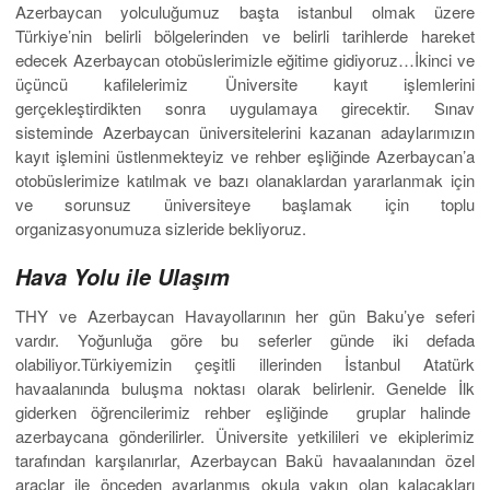
Azerbaycan yolculuğumuz başta istanbul olmak üzere
Türkiye’nin belirli bölgelerinden ve belirli tarihlerde hareket
edecek Azerbaycan otobüslerimizle eğitime gidiyoruz…İkinci ve
üçüncü kafilelerimiz Üniversite kayıt işlemlerini
gerçekleştirdikten sonra uygulamaya girecektir. Sınav
sisteminde Azerbaycan üniversitelerini kazanan adaylarımızın
kayıt işlemini üstlenmekteyiz ve rehber eşliğinde Azerbaycan’a
otobüslerimize katılmak ve bazı olanaklardan yararlanmak için
ve sorunsuz üniversiteye başlamak için toplu
organizasyonumuza sizleride bekliyoruz.
Hava Yolu ile Ulaşım
THY ve Azerbaycan Havayollarının her gün Baku’ye seferi
vardır. Yoğunluğa göre bu seferler günde iki defada
olabiliyor.Türkiyemizin çeşitli illerinden İstanbul Atatürk
havaalanında buluşma noktası olarak belirlenir. Genelde İlk
giderken öğrencilerimiz rehber eşliğinde gruplar halinde
azerbaycana gönderilirler. Üniversite yetkilileri ve ekiplerimiz
tarafından karşılanırlar, Azerbaycan Bakü havaalanından özel
araçlar ile önceden ayarlanmış okula yakın olan kalacakları