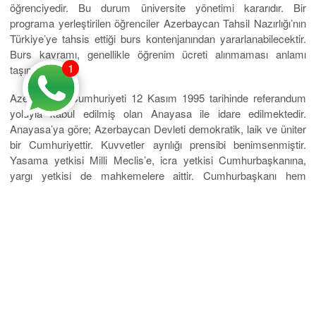
öğrenciyedir. Bu durum üniversite yönetimi kararıdır. Bir
programa yerleştirilen öğrenciler Azerbaycan Tahsil Nazırlığı’nın
Türkiye’ye tahsis ettiği burs kontenjanından yararlanabilecektir.
Burs kavramı, genellikle öğrenim ücreti alınmaması anlamı
1
taşımaktadır.
Azerbaycan Cumhuriyeti 12 Kasım 1995 tarihinde referandum
yoluyla kabul edilmiş olan Anayasa ile idare edilmektedir.
Anayasa’ya göre; Azerbaycan Devleti demokratik, laik ve üniter
bir Cumhuriyettir. Kuvvetler ayrılığı prensibi benimsenmiştir.
Yasama yetkisi Milli Meclis’e, icra yetkisi Cumhurbaşkanına,
yargı yetkisi de mahkemelere aittir. Cumhurbaşkanı hem
devletin hem de icranın başıdır ve “Ferman” adı verilen hukuki
kararlar verme yetkisine sahiptir.
Büyük Öğrenci Projesi Kapsamında Türk Cumhuriyetleri İle
Türk ve Akraba Topluluklarından
Gelip Ülkemizde Öğrenim hakkı kazanan öğrencilerimize 2010
yılında verilen burs ödemeleri aşağıda belirtilmiştir.