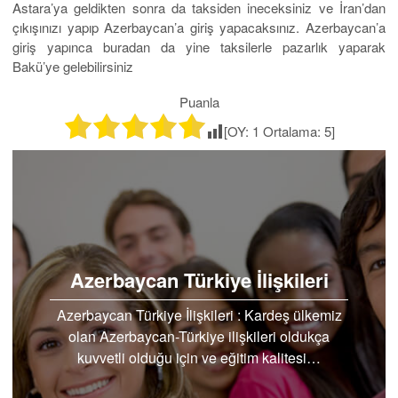
Astara’ya geldikten sonra da taksiden ineceksiniz ve İran’dan
çıkışınızı yapıp Azerbaycan’a giriş yapacaksınız. Azerbaycan’a
giriş yapınca buradan da yine taksilerle pazarlık yaparak
Bakü’ye gelebilirsiniz
Puanla
[OY:
1
Ortalama:
5
]
Azerbaycan Türkiye İlişkileri
Azerbaycan Türkiye İlişkileri : Kardeş ülkemiz
olan Azerbaycan-Türkiye ilişkileri oldukça
kuvvetli olduğu için ve eğitim kalitesi…