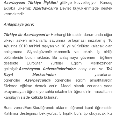
Azerbaycan Türkiye İlişkileri
gittikçe kuvvetleşiyor, Kardeş
akraba ülkemiz
Azerbaycan’a
Devlet büyüklerimizde destek
vermektedir.
Anlaşmaya
göre:
Türkiye ile Azerbaycan’ın
Herhangi bir saldırı durumunda diğer
ülkeyi askeri imkanlarla savunma anlaşması imzalamış 16
Ağustos 2010 tarihini taşıyan ve 10 yıl yürürlükte kalacak olan
anlaşmada ‘Siyasi,güvenlik,ekonomik ve teknik iş birliği
bölümleride bulunmaktadır. Bu anlaşmaya güvenen Eğitime
destekte EuroStar Yurtdışı Eğitim Merkezinden
gelmiştir.
Azerbaycan üniversitelerinden
onay alan ve
Tek
Kayıt Merkezinden
yararlanan
öğrenciler
Azerbaycanda
öğrenciler eğitim almaktalardır.
Sizlerde eğitime destek verin. Maddi olarak zorlanan yada
okuyamayan öğrenciye sahip cıkalım bir öğrencinin masraflarını
karşılayın sizde katkıda bulunun.
Burs veren/EuroStar/öğrenci: aktarım öğrenci ispat öğrencidir.
Katılımcı desteğinizi bekliyoruz. 5 kişilik burs tıp okuyacak kız