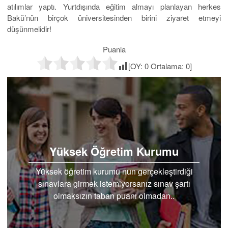
atılımlar yaptı. Yurtdışında eğitim almayı planlayan herkes
Bakü’nün birçok üniversitesinden birini ziyaret etmeyi
düşünmelidir!
Puanla
[OY:
0
Ortalama:
0
]
Yüksek Öğretim Kurumu
Yüksek öğretim kurumu nun gerçekleştirdiği
sınavlara girmek istemiyorsanız sınav şartı
olmaksızın taban puanı olmadan..