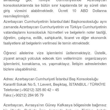
konsolosluklarında ise bütün sınır kapılarında bir ay süreli olan
giriş vizesini alabilmektedir. Ücreti 10 ABD Dollarına
resmileştirmiştir.
Azerbaycan Cumhuriyetinin İstanbul’daki Başkonsolosluğu aynı
zamanda Azerbaycan Cumhuriyetinin ve Türkiye Cumhuriyetinin
vatandaşlarını konsolosluk hizmetleri ve belgelerin noter tastiği,
öğretim, çalışma, evlilik, sahipkarlık, ticaret ve diğer ekonomik
faaliyetlere ait belgelerin verilmesi ile temin etmektedir.
Öğrenci ailelerine vize işlemlerini üstlenmekteyiz. Üstelik,
ziyaret amaçlı yolculuk edecek tüm velilerimizin organizasyon
işlemlerini, konaklama, vs. yapmaktayız. İletişim adreslerinden
bizlere ulaşabilirsiniz.
Adres: Azerbaycan Cumhuriyeti İstanbul Baş Konsolosluğu
Karanfil Sokak No 5, 1.Levent, Beşiktaş, İSTANBUL / TÜRKİYE
Telefonlar:(+90212) 325 80 42 – 45
Faks:(+90212) 284 95 79
Azerbaycan, Avrasya’nın Güney Kafkasya bölgesinde bağımsız