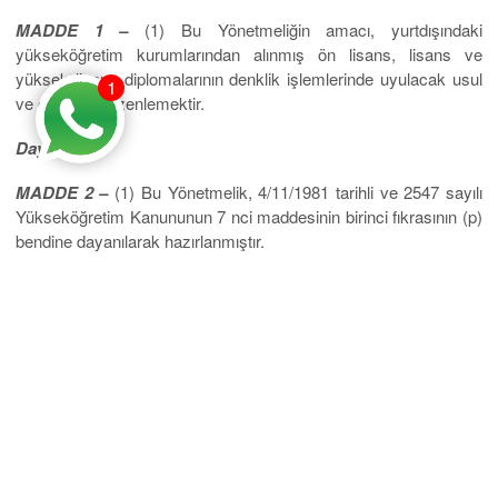
MADDE 1 –
(1) Bu Yönetmeliğin amacı, yurtdışındaki
yükseköğretim kurumlarından alınmış ön lisans, lisans ve
yüksek lisans diplomalarının denklik işlemlerinde uyulacak usul
1
ve esasları düzenlemektir.
Dayanak
MADDE 2 –
(1) Bu Yönetmelik, 4/11/1981 tarihli ve 2547 sayılı
Yükseköğretim Kanununun 7 nci maddesinin birinci fıkrasının (p)
bendine dayanılarak hazırlanmıştır.
Tanımlar
MADDE 3 –
(1) Bu Yönetmelikte geçen;
a) AKTS: (Avrupa Kredi Transfer Sistemi) (European Credit
Transfer System- ECTS): Öğrencilerin yurt dışında aldıkları ve
başarılı oldukları ders kredilerinin, bir yükseköğretim
kurumundan diğerine transfer edilmesini sağlayan Avrupa
Komisyonu tarafından geliştirilmiş geçerli ve kabul edilen
işlemler bütününü,