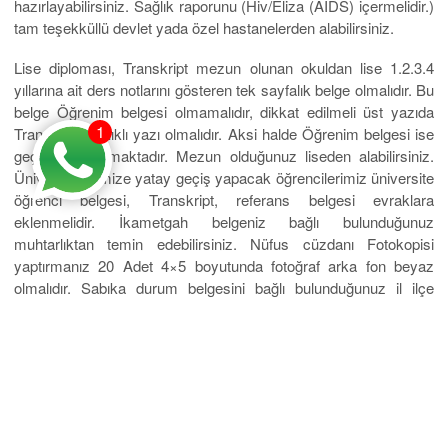
hazırlayabilirsiniz. Sağlık raporunu (Hiv/Eliza (AİDS) içermelidir.)
tam teşekküllü devlet yada özel hastanelerden alabilirsiniz.
Lise diploması, Transkript mezun olunan okuldan lise 1.2.3.4
yıllarına ait ders notlarını gösteren tek sayfalık belge olmalıdır. Bu
belge Öğrenim belgesi olmamalıdır, dikkat edilmeli üst yazıda
1
Transkript başlıklı yazı olmalıdır. Aksi halde Öğrenim belgesi ise
geçersiz sayılmaktadır. Mezun olduğunuz liseden alabilirsiniz.
Üniversitelerimize yatay geçiş yapacak öğrencilerimiz üniversite
öğrenci belgesi, Transkript, referans belgesi evraklara
eklenmelidir. İkametgah belgeniz bağlı bulunduğunuz
muhtarlıktan temin edebilirsiniz. Nüfus cüzdanı Fotokopisi
yaptırmanız 20 Adet 4×5 boyutunda fotoğraf arka fon beyaz
olmalıdır. Sabıka durum belgesini bağlı bulunduğunuz il ilçe
emniyet müdürlüklerinden alabilirsiniz. Bu belgeyi bazı okullar
istemektedir, ayrıca Azerbaycan’a sınır kapısında ve
havaalanında yanınızda bulundurmanız faydanıza olacaktır.
Sağlık Raporu Eliza testi sonuçları ülkeye girişte
istenebilmektedir.
SINAVLI SINAVSIZ SINAVA GİRMEYEN LİSE