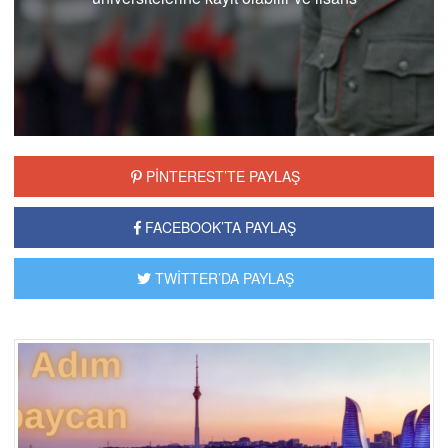
kariyerinizde yolunuza emin adımlarla devam
edebilirsiniz..
PİNTEREST’TE PAYLAŞ
FACEBOOK’TA PAYLAŞ
TWİTTER’DA PAYLAŞ