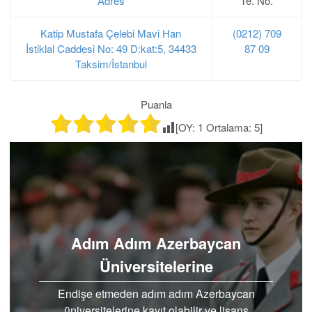
Adres
Te. No.
Katip Mustafa Çelebi Mavi Han
(0212) 709
İstiklal Caddesi No: 49 D:kat:5, 34433
87 09
Taksim/İstanbul
Puanla
[OY:
1
Ortalama:
5
]
Adım Adım Azerbaycan
Üniversitelerine
Endişe etmeden adım adım Azerbaycan
üniversitelerine kayıt olabilir ve lisans