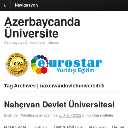
Navigasyon
Azerbaycanda
Üniversite
Azerbaycan Üniversiteleri Bürosu
Tag Archives | naxcivandovletuniversiteti
Nahçıvan Devlet Üniversitesi
tarafından
PointEurostar
üzerinde
26 Aralık 2022
içinde
Üniversiteler
NAHÇIVAN DEVLET ÜNİVERSİTESİ Nahçıvan Devlet